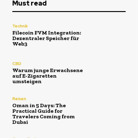
Must read
Technik
Filecoin FVM Integration:
Dezentraler Speicher für
Web3
CBD
Warum junge Erwachsene
auf E-Zigaretten
umsteigen
Reisen
Oman in 5 Days: The
Practical Guide for
Travelers Coming from
Dubai