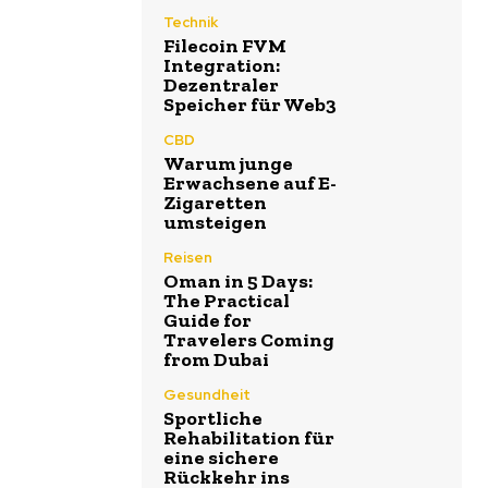
Technik
Filecoin FVM
Integration:
Dezentraler
Speicher für Web3
CBD
Warum junge
Erwachsene auf E-
Zigaretten
umsteigen
Reisen
Oman in 5 Days:
The Practical
Guide for
Travelers Coming
from Dubai
Gesundheit
Sportliche
Rehabilitation für
eine sichere
Rückkehr ins