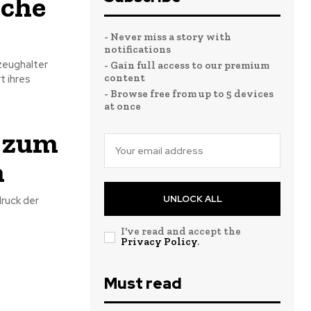
sche
- Never miss a story with
notifications
zeughalter
- Gain full access to our premium
content
t ihres
- Browse free from up to 5 devices
at once
o zum
n
UNLOCK ALL
druck der
I've read and accept the
Privacy Policy
.
Must read