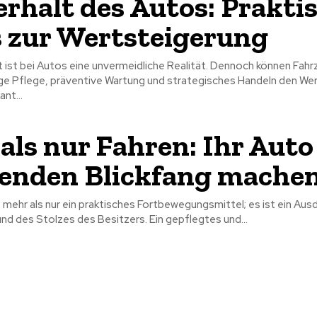
rhalt des Autos: Prakti
 zur Wertsteigerung
 ist bei Autos eine unvermeidliche Realität. Dennoch können Fahr
ge Pflege, präventive Wartung und strategisches Handeln den Wer
nt...
als nur Fahren: Ihr Aut
enden Blickfang mache
t mehr als nur ein praktisches Fortbewegungsmittel; es ist ein Aus
und des Stolzes des Besitzers. Ein gepflegtes und...