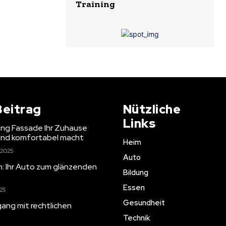
Training
Beitrag
Nützliche
Links
g Fassade Ihr Zuhause
 und komfortabel macht
Heim
 2025
Auto
en: Ihr Auto zum glänzenden
Bildung
Essen
025
Gesundheit
ang mit rechtlichen
Technik