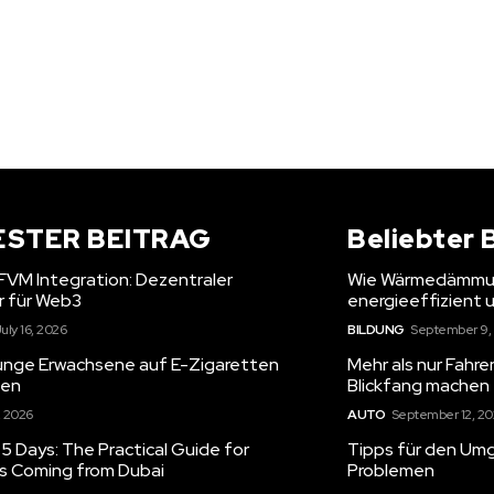
ESTER BEITRAG
Beliebter 
 FVM Integration: Dezentraler
Wie Wärmedämmun
r für Web3
energieeffizient
uly 16, 2026
BILDUNG
September 9,
unge Erwachsene auf E-Zigaretten
Mehr als nur Fahr
gen
Blickfang machen
, 2026
AUTO
September 12, 2
5 Days: The Practical Guide for
Tipps für den Umg
rs Coming from Dubai
Problemen