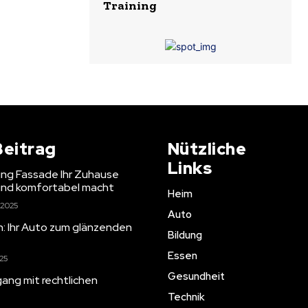
Training
Beitrag
Nützliche
Links
g Fassade Ihr Zuhause
 und komfortabel macht
Heim
 2025
Auto
en: Ihr Auto zum glänzenden
Bildung
Essen
025
Gesundheit
ang mit rechtlichen
Technik