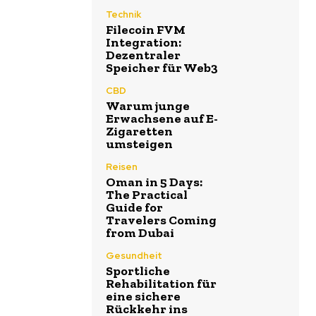
Technik
Filecoin FVM
Integration:
Dezentraler
Speicher für Web3
CBD
Warum junge
Erwachsene auf E-
Zigaretten
umsteigen
Reisen
Oman in 5 Days:
The Practical
Guide for
Travelers Coming
from Dubai
Gesundheit
Sportliche
Rehabilitation für
eine sichere
Rückkehr ins