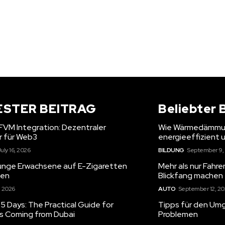
ESTER BEITRAG
Beliebter 
 FVM Integration: Dezentraler
Wie Wärmedämmun
r für Web3
energieeffizient
uly 16, 2026
BILDUNG
September 9,
unge Erwachsene auf E-Zigaretten
Mehr als nur Fahr
gen
Blickfang machen
, 2026
AUTO
September 12, 2
5 Days: The Practical Guide for
Tipps für den Umg
rs Coming from Dubai
Problemen