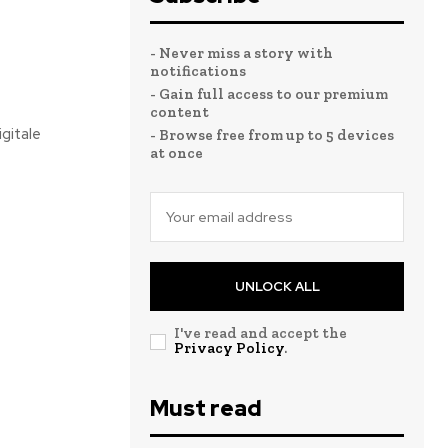
- Never miss a story with
notifications
- Gain full access to our premium
content
gitale
- Browse free from up to 5 devices
at once
UNLOCK ALL
I've read and accept the
Privacy Policy
.
Must read