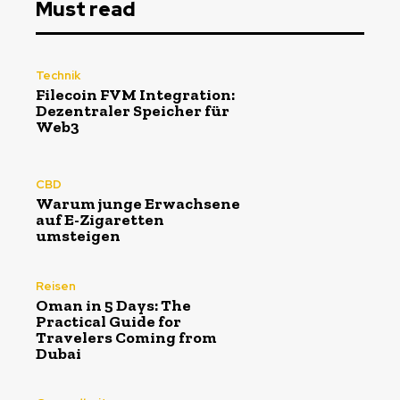
Must read
Technik
Filecoin FVM Integration:
Dezentraler Speicher für
Web3
CBD
Warum junge Erwachsene
auf E-Zigaretten
umsteigen
Reisen
Oman in 5 Days: The
Practical Guide for
Travelers Coming from
Dubai