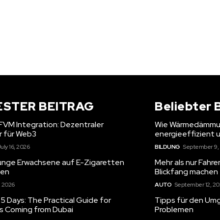
ESTER BEITRAG
Beliebter 
 FVM Integration: Dezentraler
Wie Wärmedämmun
r für Web3
energieeffizient
uly 16, 2026
BILDUNG
September 9,
unge Erwachsene auf E-Zigaretten
Mehr als nur Fahr
gen
Blickfang machen
, 2026
AUTO
September 12, 2
5 Days: The Practical Guide for
Tipps für den Umg
rs Coming from Dubai
Problemen