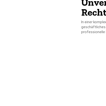
Unver
Recht
In einer komple
geschäftliches 
professionelle H