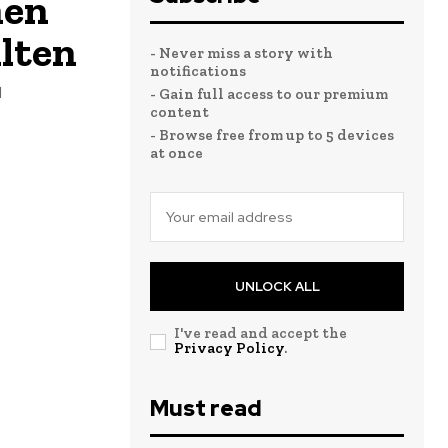
nen
lten
- Never miss a story with
notifications
d
- Gain full access to our premium
content
- Browse free from up to 5 devices
at once
UNLOCK ALL
I've read and accept the
Privacy Policy
.
Must read