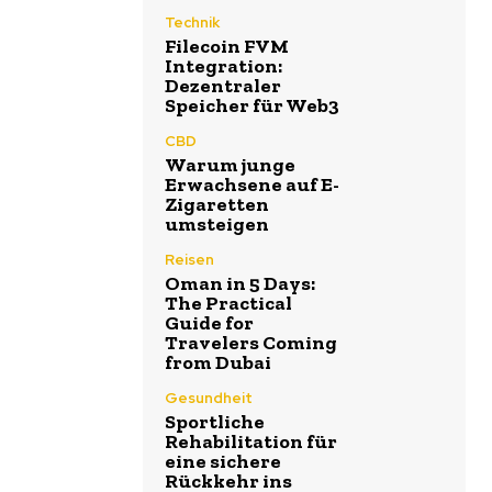
Technik
Filecoin FVM
Integration:
Dezentraler
Speicher für Web3
CBD
Warum junge
Erwachsene auf E-
Zigaretten
umsteigen
Reisen
Oman in 5 Days:
The Practical
Guide for
Travelers Coming
from Dubai
Gesundheit
Sportliche
Rehabilitation für
eine sichere
Rückkehr ins