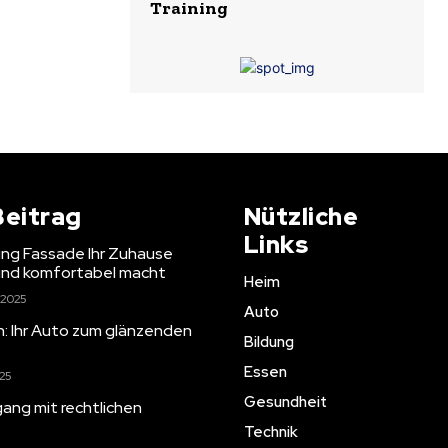
Training
Beitrag
Nützliche
Links
g Fassade Ihr Zuhause
 und komfortabel macht
Heim
 2025
Auto
en: Ihr Auto zum glänzenden
Bildung
Essen
025
Gesundheit
ang mit rechtlichen
Technik