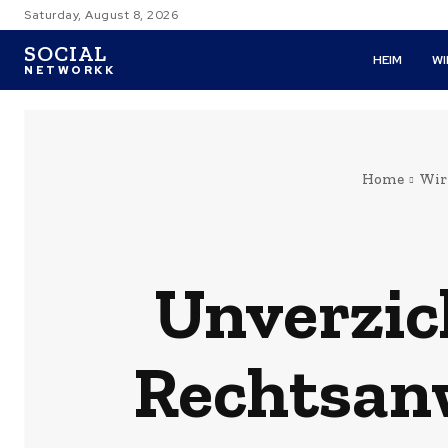
Saturday, August 8, 2026
SOCIAL
HEIM
W
NETWORKK
Home
Wir
Unverzic
Rechtsanw